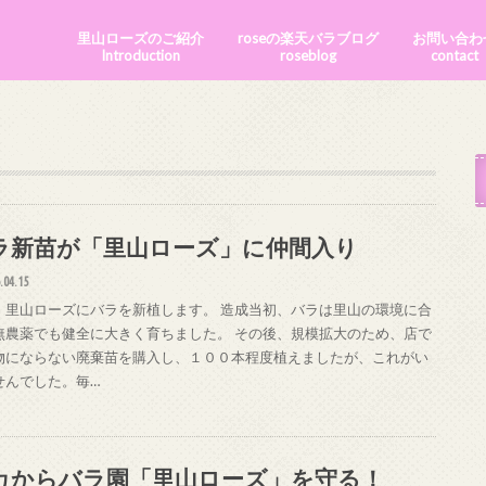
里山ローズのご紹介
roseの楽天バラブログ
お問い合わ
Introduction
roseblog
contact
ラ新苗が「里山ローズ」に仲間入り
.04.15
、里山ローズにバラを新植します。 造成当初、バラは里山の環境に合
無農薬でも健全に大きく育ちました。 その後、規模拡大のため、店で
物にならない廃棄苗を購入し、１００本程度植えましたが、これがい
せんでした。毎…
カからバラ園「里山ローズ」を守る！