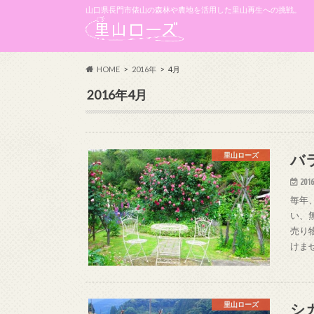
山口県長門市俵山の森林や農地を活用した里山再生への挑戦。
HOME
2016年
4月
2016年4月
バ
里山ローズ
2016
毎年
い、
売り
けま
シ
里山ローズ