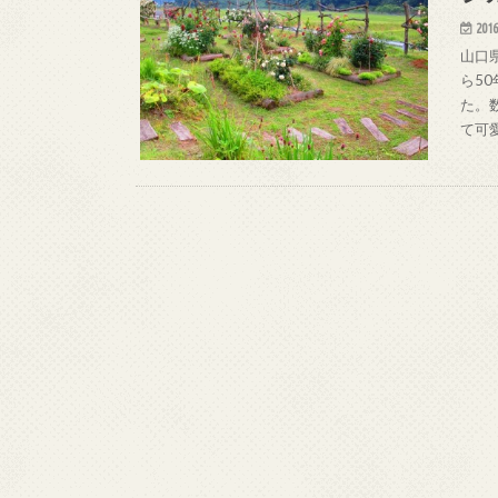
2016
山口
ら5
た。
て可