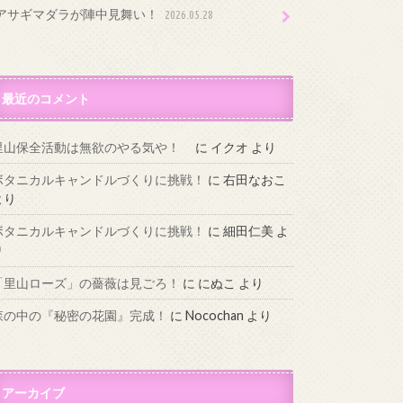
アサギマダラが陣中見舞い！
2026.05.28
最近のコメント
里山保全活動は無欲のやる気や！
に
イクオ
より
ボタニカルキャンドルづくりに挑戦！
に
右田なおこ
より
ボタニカルキャンドルづくりに挑戦！
に
細田仁美
よ
り
「里山ローズ」の薔薇は見ごろ！
に
にぬこ
より
森の中の『秘密の花園』完成！
に
Nocochan
より
アーカイブ