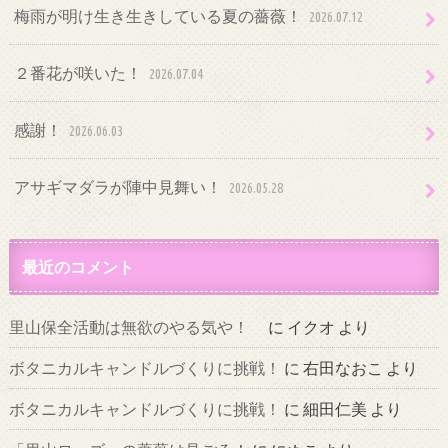
梅雨が明け生き生きしている夏の薔薇！
2026.07.12
２番花が咲いた！
2026.07.04
感謝！
2026.06.03
アサギマダラが陣中見舞い！
2026.05.28
最近のコメント
里山保全活動は無欲のやる気や！
に
イクオ
より
ボタニカルキャンドルづくりに挑戦！
に
右田なおこ
より
ボタニカルキャンドルづくりに挑戦！
に
細田仁美
より