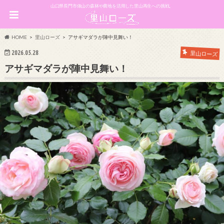
山口県長門市俵山の森林や農地を活用した里山再生への挑戦。
HOME
里山ローズ
アサギマダラが陣中見舞い！
2026.05.28
里山ローズ
アサギマダラが陣中見舞い！