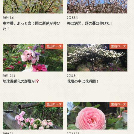
2024.4.6
2026.3.3
春本番、あっと言う間に新芽が伸び
梅は満開、蕗の薹は伸びた！
た！
里山ローズ
里山ローズ
2023.9.13
2018.5.1
地球温暖化の影響か
花壇の中は花満開！
里山ローズ
里山ローズ
2019.9.1
2022.10.5