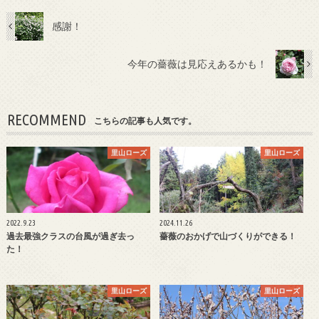
感謝！
今年の薔薇は見応えあるかも！
RECOMMEND
こちらの記事も人気です。
里山ローズ
里山ローズ
2022.9.23
2024.11.26
過去最強クラスの台風が過ぎ去っ
薔薇のおかげで山づくりができる！
た！
里山ローズ
里山ローズ