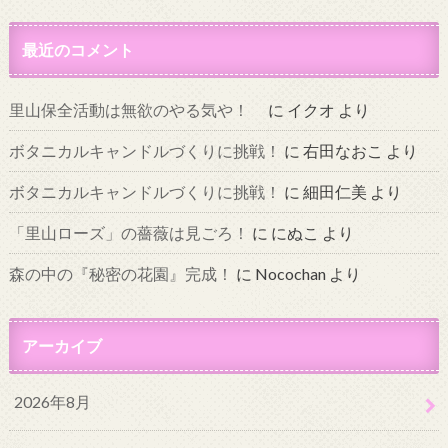
最近のコメント
里山保全活動は無欲のやる気や！
に
イクオ
より
ボタニカルキャンドルづくりに挑戦！
に
右田なおこ
より
ボタニカルキャンドルづくりに挑戦！
に
細田仁美
より
「里山ローズ」の薔薇は見ごろ！
に
にぬこ
より
森の中の『秘密の花園』完成！
に
Nocochan
より
アーカイブ
2026年8月