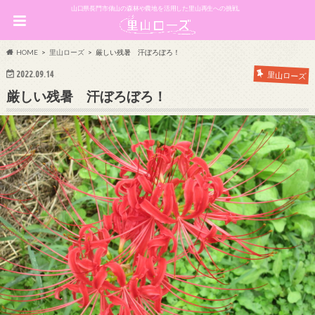
山口県長門市俵山の森林や農地を活用した里山再生への挑戦。
HOME
里山ローズ
厳しい残暑 汗ぼろぼろ！
2022.09.14
里山ローズ
厳しい残暑 汗ぼろぼろ！