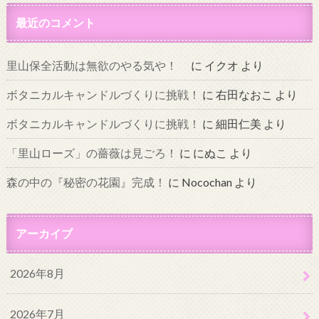
最近のコメント
里山保全活動は無欲のやる気や！
に
イクオ
より
ボタニカルキャンドルづくりに挑戦！
に
右田なおこ
より
ボタニカルキャンドルづくりに挑戦！
に
細田仁美
より
「里山ローズ」の薔薇は見ごろ！
に
にぬこ
より
森の中の『秘密の花園』完成！
に
Nocochan
より
アーカイブ
2026年8月
2026年7月