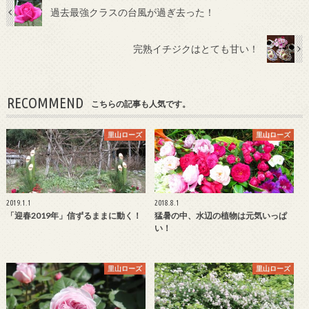
過去最強クラスの台風が過ぎ去った！
完熟イチジクはとても甘い！
RECOMMEND
こちらの記事も人気です。
里山ローズ
里山ローズ
2019.1.1
2018.8.1
「迎春2019年」信ずるままに動く！
猛暑の中、水辺の植物は元気いっぱ
い！
里山ローズ
里山ローズ