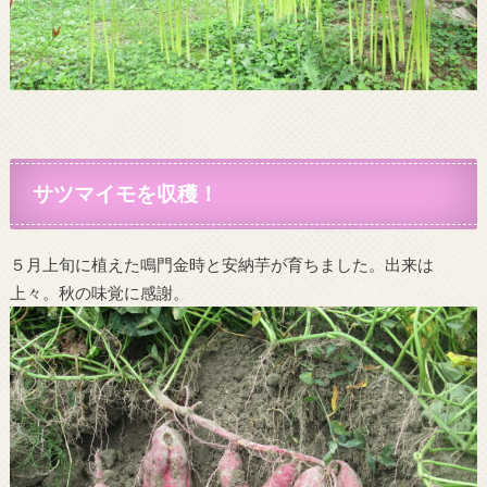
サツマイモを収穫！
５月上旬に植えた鳴門金時と安納芋が育ちました。出来は
上々。秋の味覚に感謝。