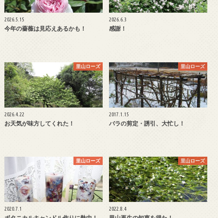
2026.5.15
2026.6.3
今年の薔薇は見応えあるかも！
感謝！
里山ローズ
里山ローズ
2026.4.22
2017.1.15
お天気が味方してくれた！
バラの剪定・誘引、大忙し！
里山ローズ
里山ローズ
2020.7.1
2022.8.4
ボタニカルキャンドル作りに熱中！
里山再生の知恵を得た！