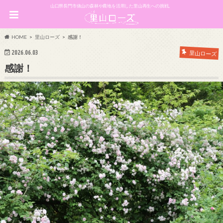
山口県長門市俵山の森林や農地を活用した里山再生への挑戦。
HOME
里山ローズ
感謝！
2026.06.03
里山ローズ
感謝！