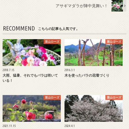
アサギマダラが陣中見舞い！
RECOMMEND
こちらの記事も人気です。
里山ローズ
里山ローズ
2018.7.15
2016.3.1
大雨、猛暑、それでもバラは咲いて
木を使ったバラの花壇づくり
いる！
里山ローズ
里山ローズ
2021.11.15
2024.4.1