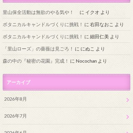
里山保全活動は無欲のやる気や！
に
イクオ
より
ボタニカルキャンドルづくりに挑戦！
に
右田なおこ
より
ボタニカルキャンドルづくりに挑戦！
に
細田仁美
より
「里山ローズ」の薔薇は見ごろ！
に
にぬこ
より
森の中の『秘密の花園』完成！
に
Nocochan
より
アーカイブ
2026年8月
2026年7月
2026年6月