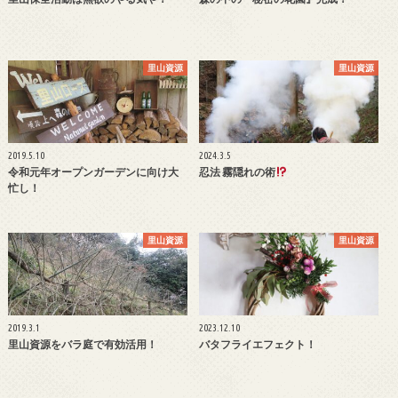
里山資源
里山資源
2019.5.10
2024.3.5
令和元年オープンガーデンに向け大
忍法 霧隠れの術
忙し！
里山資源
里山資源
2019.3.1
2023.12.10
里山資源をバラ庭で有効活用！
バタフライエフェクト！