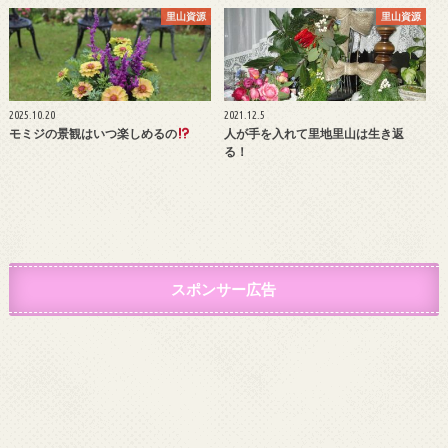
里山資源
里山資源
2025.10.20
2021.12.5
モミジの景観はいつ楽しめるの
人が手を入れて里地里山は生き返
る！
スポンサー広告