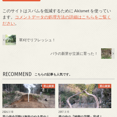
このサイトはスパムを低減するために Akismet を使ってい
ます。
コメントデータの処理方法の詳細はこちらをご覧く
ださい
。
草刈でリフレッシュ！
バラの新芽が立派に育った！
RECOMMEND
こちらの記事も人気です。
里山資源
里山資源
2026.3.10
2017.3.15
里山保全活動は無欲のやる気や！
森の中の『秘密の花園』完成！