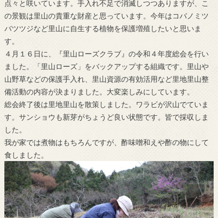
点々と咲いています。手入れ不足で消滅しつつありますが、こ
の景観は里山の貴重な財産と思っています。今年はコバノミツ
バツツジなど里山に自生する植物を保護増殖したいと思いま
す。
４月１６日に、『里山ローズクラブ』の令和４年度総会を行い
ました。「里山ローズ」をバックアップする組織です。里山や
山野草などの保護手入れ、里山資源の有効活用など里地里山整
備活動の内容が決まりました。大変楽しみにしています。
総会終了後は里地里山を散策しました。ワラビが沢山でていま
す。サンショウも新芽がちょうど良い状態です。皆で採収しま
した。
我が家では煮物はもちろんですが、酢味噌和えや酢の物にして
食しました。