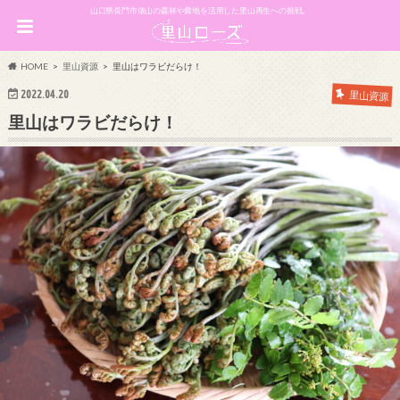
山口県長門市俵山の森林や農地を活用した里山再生への挑戦。
HOME
里山資源
里山はワラビだらけ！
2022.04.20
里山資源
里山はワラビだらけ！