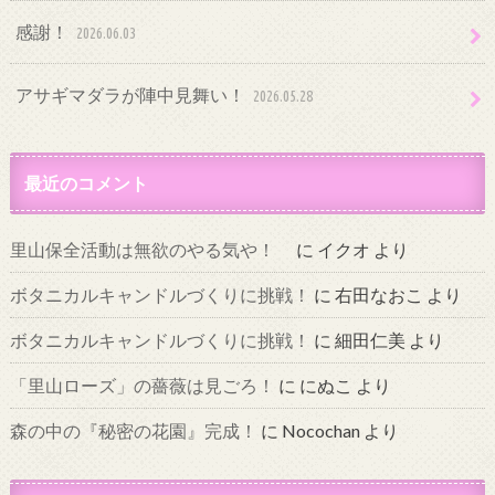
感謝！
2026.06.03
アサギマダラが陣中見舞い！
2026.05.28
最近のコメント
里山保全活動は無欲のやる気や！
に
イクオ
より
ボタニカルキャンドルづくりに挑戦！
に
右田なおこ
より
ボタニカルキャンドルづくりに挑戦！
に
細田仁美
より
「里山ローズ」の薔薇は見ごろ！
に
にぬこ
より
森の中の『秘密の花園』完成！
に
Nocochan
より